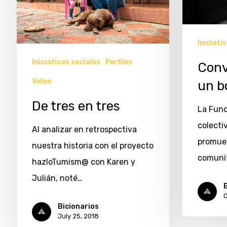
Iniciati
Iniciativas sociales
Perfiles
Conv
Video
un b
De tres en tres
La Fund
colecti
Al analizar en retrospectiva
promue
nuestra historia con el proyecto
comunit
hazloTumism@ con Karen y
Julián, noté…
B
O
Bicionarios
July 25, 2018