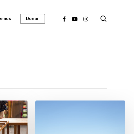
search
facebook
youtube
instagram
lemos
Donar