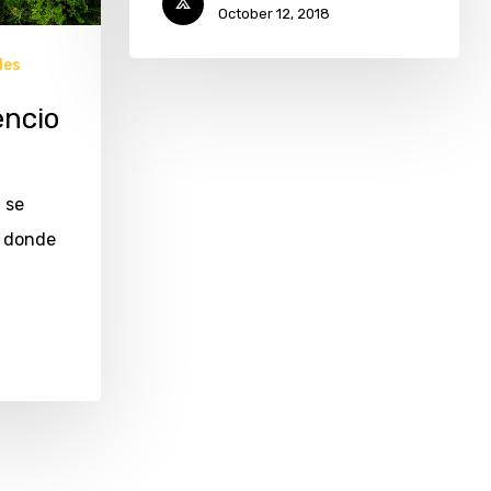
October 12, 2018
les
encio
 se
s donde