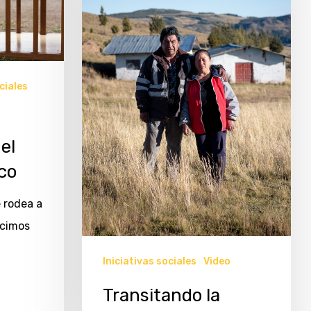
ciales
el
co
e rodea a
ocimos
Iniciativas sociales
Video
Transitando la