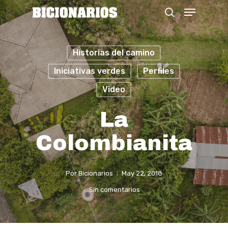
Menu
Skip
search
to
Close
main
Menu
Historias del camino
content
Iniciativas verdes
Perfiles
Video
La
Colombianita
Por
Bicionarios
May 22, 2018
Sin comentarios